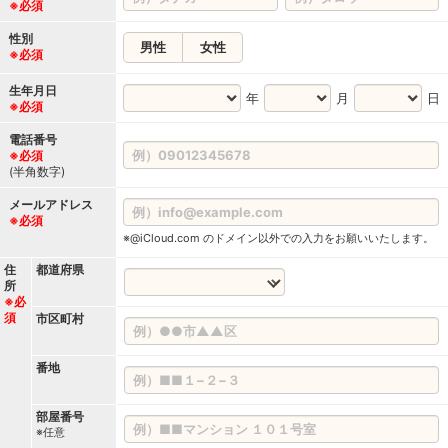
※必須
性別
男性
女性
※必須
生年月日
年
月
日
※必須
電話番号
※必須
(半角数字)
メールアドレス
※必須
※@iCloud.com のドメイン以外での入力をお願いいたします。
住
都道府県
所
※必
須
市区町村
番地
部屋番号
※任意