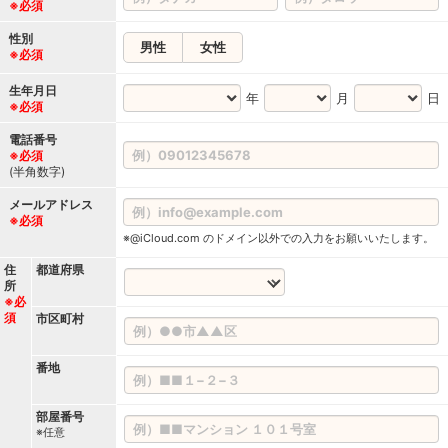
※必須
性別
男性
女性
※必須
生年月日
年
月
日
※必須
電話番号
※必須
(半角数字)
メールアドレス
※必須
※@iCloud.com のドメイン以外での入力をお願いいたします。
住
都道府県
所
※必
須
市区町村
番地
部屋番号
※任意