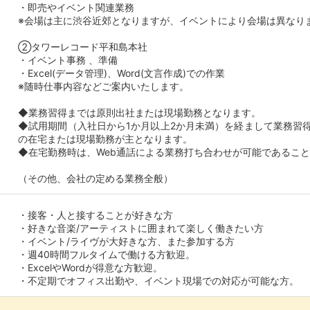
・即売やイベント関連業務
※会場は主に渋谷近郊となりますが、イベントにより会場は異なり
②タワーレコード平和島本社
・イベント事務 、準備
・Excel(データ管理)、Word(文言作成)での作業
※随時仕事内容などご案内いたします。
◆業務習得までは原則出社または現場勤務となります。
◆試用期間（入社日から1か月以上2か月未満）を経まして業務習得
の在宅または現場勤務が主となります。
◆在宅勤務時は、Web通話による業務打ち合わせが可能であるこ
（その他、会社の定める業務全般）
・接客・人と接することが好きな方
・好きな音楽/アーティストに囲まれて楽しく働きたい方
・イベント/ライヴが大好きな方、また参加する方
・週40時間フルタイムで働ける方歓迎。
・ExcelやWordが得意な方歓迎。
・不定期でオフィス出勤や、イベント現場での対応が可能な方。