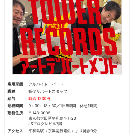
雇用形態
アルバイト・パート
職種
販促サポートスタッフ
給与
時給 1230円
勤務時間
9：30～18：30／1日8時間、休憩1時間
勤務住所
〒143-0006
東京都大田区平和島4-1-23
JSプログレビル7階
アクセス
平和島駅（京浜急行電鉄）より徒歩9分