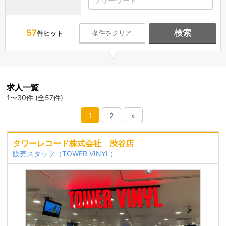
57
検索
条件をクリア
件ヒット
求人一覧
1〜30件 (全57件)
1
2
»
タワーレコード株式会社 渋谷店
販売スタッフ（TOWER VINYL）