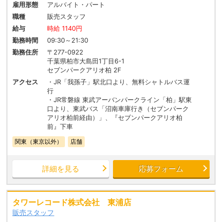
雇用形態
アルバイト・パート
職種
販売スタッフ
給与
時給 1140円
勤務時間
09:30～21:30
勤務住所
〒277-0922
千葉県柏市大島田1丁目6-1
セブンパークアリオ柏 2F
アクセス
・JR「我孫子」駅北口より、無料シャトルバス運
行
・JR常磐線 東武アーバンパークライン「柏」駅東
口より、東武バス「沼南車庫行き（セブンパーク
アリオ柏前経由）」、『セブンパークアリオ柏
前』下車
関東（東京以外）
店舗
詳細を見る
応募フォーム
タワーレコード株式会社 東浦店
販売スタッフ