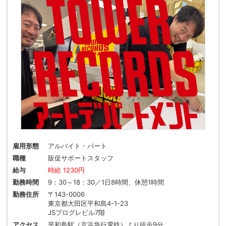
雇用形態
アルバイト・パート
職種
販促サポートスタッフ
給与
時給 1230円
勤務時間
9：30～18：30／1日8時間、休憩1時間
勤務住所
〒143-0006
東京都大田区平和島4-1-23
JSプログレビル7階
アクセス
平和島駅（京浜急行電鉄）より徒歩9分