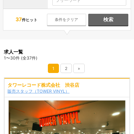
37
検索
条件をクリア
件ヒット
求人一覧
1〜30件 (全37件)
1
2
»
タワーレコード株式会社 渋谷店
販売スタッフ（TOWER VINYL）