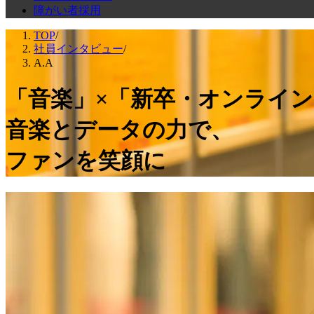
障がい者採用
TOP
/
社員インタビュー
/
A.A
「音楽」×「新卒・オンライン
音楽とデータの力で、
ファンを笑顔に