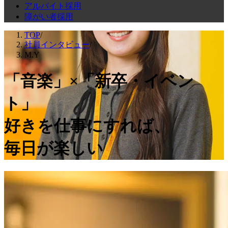
アルバイト採用
障がい者採用
TOP
/
社員インタビュー
/
M.Y
「音楽」×「新卒・イベン
ト」
好きを仕事にすれば、
毎日が楽しい