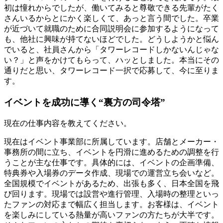
初は憧れからでしたが、働いてみると尊敬できる先輩がたく
さんいるからとにかく楽しくて、あっと言う間でした。卒業
が近づいて就職のために合同説明会に参加するようになって
も、他社に興味が持てないほどでした。どうしようかと悩ん
でいると、社員さんから「タワーレコードしかないんじゃな
い？」と声をかけてもらって、ハッとしました。本当にその
通りだと思い、タワーレコード一択で応募して、今に至りま
す。
イベントを成功に導く“裏方の司令塔”
現在の仕事内容を教えてください。
現在はイベント事業部に所属しています。店舗とメーカー・
事務所の間に立ち、イベントを円滑に進めるための調整を行
うことが主な仕事です。具体的には、イベントの企画準備、
特典券や入場券のデータ作成、現場での運営立ち会いなど。
全国規模でイベントがあるため、出張も多く、日本全国を飛
び回ります。現場では設営や進行管理、入場時の整理といっ
たファンの対応まで幅広く担当します。お客様は、イベント
を楽しみにしている熱量が高いファンの方たちが大半です。