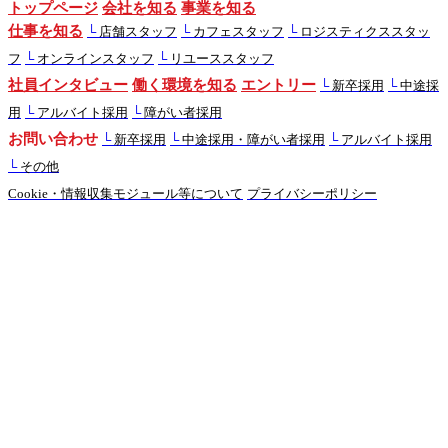
トップページ
会社を知る
事業を知る
仕事を知る
└
店舗スタッフ
└
カフェスタッフ
└
ロジスティクススタッ
フ
└
オンラインスタッフ
└
リユーススタッフ
社員インタビュー
働く環境を知る
エントリー
└
新卒採用
└
中途採
用
└
アルバイト採用
└
障がい者採用
お問い合わせ
└
新卒採用
└
中途採用・障がい者採用
└
アルバイト採用
└
その他
Cookie・情報収集モジュール等について
プライバシーポリシー