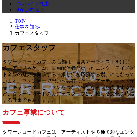
アルバイト採用
障がい者採用
TOP
/
仕事を知る
/
カフェスタッフ
カフェスタッフ
タワーレコードカフェの店舗は、音楽アーティストをはじ
め、アニメやゲーム、動画配信者といったエンターテイメン
ト全般の魅力を発信する「推し活を応援する場」にもなって
います。ファン同士で想いを共有したり、アーティスト・作
品・キャラクターとファンをつなぐ特別な空間を提供するな
ど、タワーレコードのカフェスタッフは、推し活文化を応援
する仕事でもあります。
カフェ事業について
タワーレコードカフェは、アーティストや多種多彩なエンタ