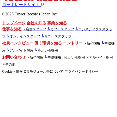
コーポレートサイト
©2025 Tower Records Japan Inc.
トップページ
会社を知る
事業を知る
仕事を知る
└
店舗スタッフ
└
カフェスタッフ
└
ロジスティクススタッ
フ
└
オンラインスタッフ
└
リユーススタッフ
社員インタビュー
働く環境を知る
エントリー
└
新卒採用
└
中途採
用
└
アルバイト採用
└
障がい者採用
お問い合わせ
└
新卒採用
└
中途採用・障がい者採用
└
アルバイト採用
└
その他
Cookie・情報収集モジュール等について
プライバシーポリシー